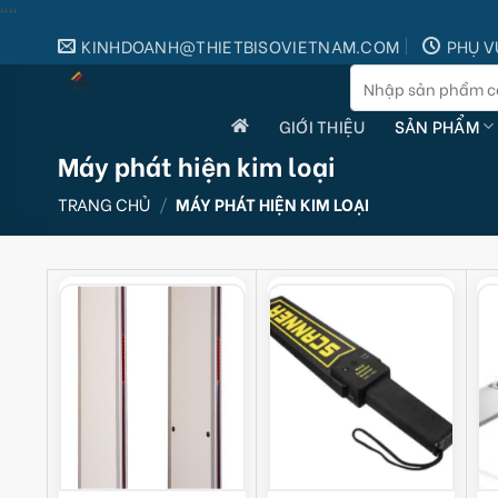
Skip
"
"
to
KINHDOANH@THIETBISOVIETNAM.COM
PHỤ V
content
Tìm
kiếm:
GIỚI THIỆU
SẢN PHẨM
Máy phát hiện kim loại
TRANG CHỦ
/
MÁY PHÁT HIỆN KIM LOẠI