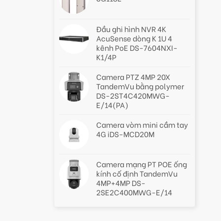
Đầu ghi hình NVR 4K
AcuSense dòng K 1U 4
kênh PoE DS-7604NXI-
K1/4P
Camera PTZ 4MP 20X
TandemVu bằng polymer
DS-2ST4C420MWG-
E/14(PA)
Camera vòm mini cầm tay
4G iDS-MCD20M
Camera mạng PT POE ống
kính cố định TandemVu
4MP+4MP DS-
2SE2C400MWG-E/14