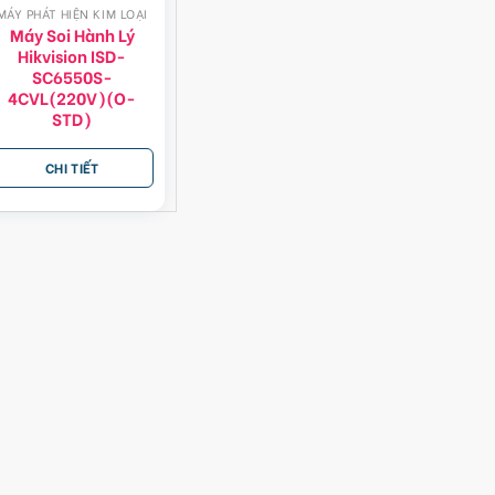
MÁY PHÁT HIỆN KIM LOẠI
Máy Soi Hành Lý
Hikvision ISD-
SC6550S-
4CVL(220V)(O-
STD)
CHI TIẾT