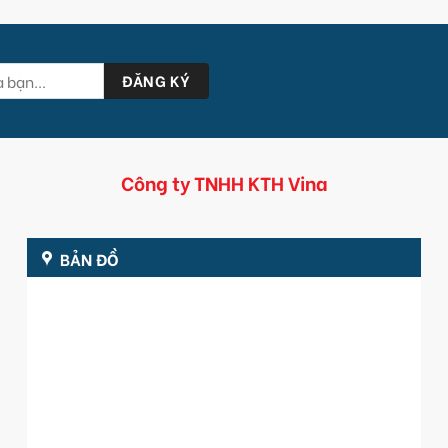
Công ty TNHH KTH Vina
BẢN ĐỒ