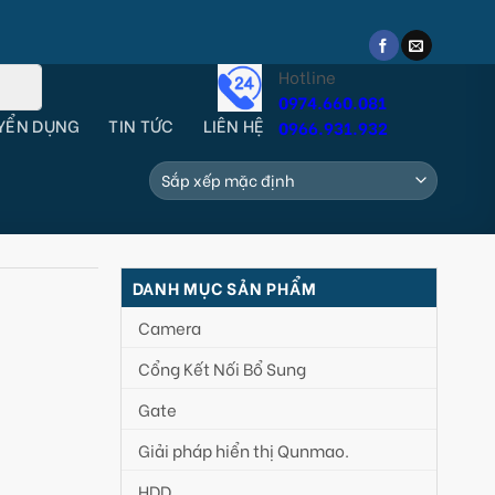
Hotline
0974.660.081
YỂN DỤNG
TIN TỨC
LIÊN HỆ
0966.931.932
DANH MỤC SẢN PHẨM
Camera
Cổng Kết Nối Bổ Sung
Gate
Giải pháp hiển thị Qunmao.
HDD