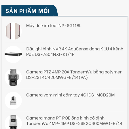
SẢN PHẨM MỚI
Máy dò kim loại NP-SG118L
Đầu ghi hình NVR 4K AcuSense dòng K 1U 4 kênh
PoE DS-7604NXI-K1/4P
Camera PTZ 4MP 20X TandemVu bằng polymer
DS-2ST4C420MWG-E/14(PA)
Camera vòm mini cầm tay 4G iDS-MCD20M
Camera mạng PT POE ống kính cố định
TandemVu 4MP+4MP DS-2SE2C400MWG-E/14