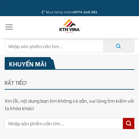
Skip
"
"
to
Mua hàng online
0974.660.081
content
Tìm
kiếm:
KHUYẾN MÃI
RẤT TIẾC!
Xin lỗi, nội dung bạn tìm không có sẵn, vui lòng tìm kiếm với
từ khóa khác!