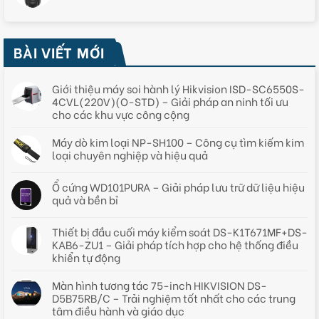
BÀI VIẾT MỚI
Giới thiệu máy soi hành lý Hikvision ISD-SC6550S-
4CVL(220V)(O-STD) – Giải pháp an ninh tối ưu
cho các khu vực công cộng
Máy dò kim loại NP-SH100 – Công cụ tìm kiếm kim
loại chuyên nghiệp và hiệu quả
Ổ cứng WD101PURA – Giải pháp lưu trữ dữ liệu hiệu
quả và bền bỉ
Thiết bị đầu cuối máy kiểm soát DS-K1T671MF+DS-
KAB6-ZU1 – Giải pháp tích hợp cho hệ thống điều
khiển tự động
Màn hình tương tác 75-inch HIKVISION DS-
D5B75RB/C – Trải nghiệm tốt nhất cho các trung
tâm điều hành và giáo dục