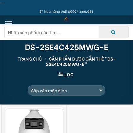
Skip
"
"
to
Mua hàng online
0974.660.081
content
Tìm
kiếm:
DS-2SE4C425MWG-E
TRANG CHỦ
/
SẢN PHẨM ĐƯỢC GẮN THẺ “DS-
2SE4C425MWG-E”
LỌC