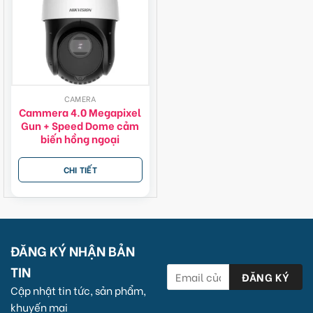
CAMERA
Cammera 4.0 Megapixel
Gun + Speed Dome cảm
biến hồng ngoại
CHI TIẾT
ĐĂNG KÝ NHẬN BẢN
TIN
Cập nhật tin tức, sản phẩm,
khuyến mại