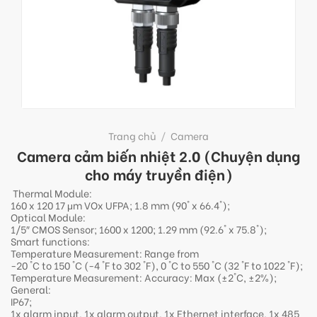
Trang chủ
/
Camera
Camera cảm biến nhiệt 2.0 (Chuyện dụng
cho máy truyền điện)
Thermal Module:
160 x 120 17 μm VOx UFPA; 1.8 mm (90° x 66.4°);
Optical Module:
1/5″ CMOS Sensor; 1600 x 1200; 1.29 mm (92.6° x 75.8°);
Smart functions:
Temperature Measurement: Range from
-20 °C to 150 °C (-4 °F to 302 °F), 0 °C to 550 °C (32 °F to 1022 °F);
Temperature Measurement: Accuracy: Max (±2°C, ±2%);
General:
IP67;
1x alarm input, 1x alarm output, 1x Ethernet interface, 1x 485