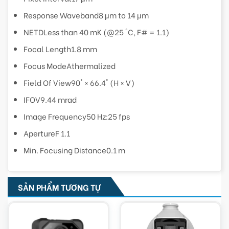
Response Waveband
8 μm to 14 μm
NETD
Less than 40 mK (@25 °C, F# = 1.1)
Focal Length
1.8 mm
Focus Mode
Athermalized
Field Of View
90° × 66.4° (H × V)
IFOV
9.44 mrad
Image Frequency
50 Hz:25 fps
Aperture
F 1.1
Min. Focusing Distance
0.1 m
SẢN PHẨM TƯƠNG TỰ