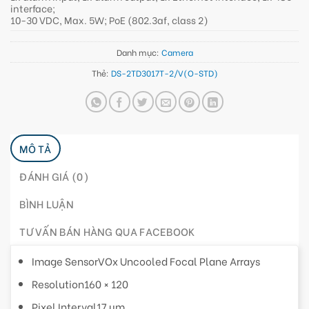
interface;
10-30 VDC, Max. 5W; PoE (802.3af, class 2)
Danh mục:
Camera
Thẻ:
DS-2TD3017T-2/V(O-STD)
MÔ TẢ
ĐÁNH GIÁ (0)
BÌNH LUẬN
TƯ VẤN BÁN HÀNG QUA FACEBOOK
Image Sensor
VOx Uncooled Focal Plane Arrays
Resolution
160 × 120
Pixel Interval
17 μm