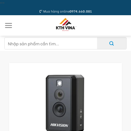
Skip
"
"
to
Mua hàng online
0974.660.081
content
Tìm
kiếm: