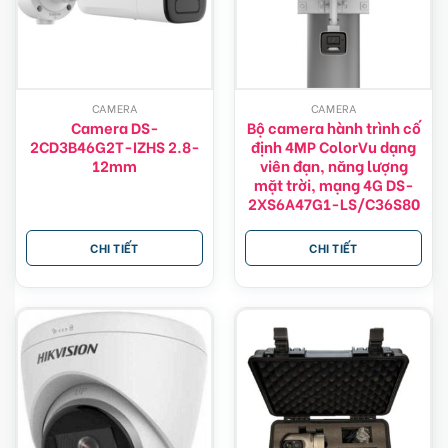
CAMERA
CAMERA
Camera DS-
Bộ camera hành trình cố
2CD3B46G2T-IZHS 2.8-
định 4MP ColorVu dạng
12mm
viên đạn, năng lượng
mặt trời, mạng 4G DS-
2XS6A47G1-LS/C36S80
CHI TIẾT
CHI TIẾT