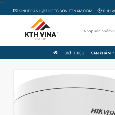
Skip
"
"
to
KINHDOANH@THIETBISOVIETNAM.COM
PHỤ V
content
Tìm
kiếm:
GIỚI THIỆU
SẢN PHẨM