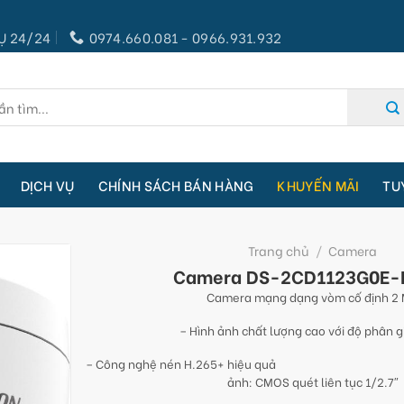
Ụ 24/24
0974.660.081 - 0966.931.932
DỊCH VỤ
CHÍNH SÁCH BÁN HÀNG
KHUYẾN MÃI
TU
Trang chủ
/
Camera
Camera DS-2CD1123G0E-
Camera mạng dạng vòm cố định 2
– Hình ảnh chất lượng cao với độ phân g
– Công nghệ nén H.265+ hiệu quả 
ảnh: CMOS quét liên tục 1/2.7″