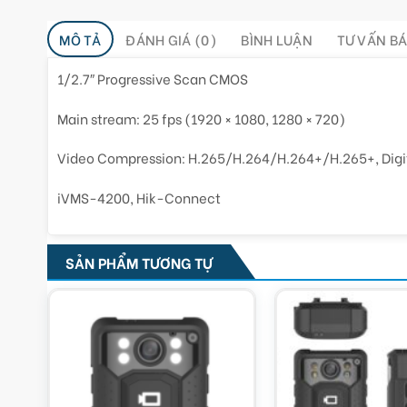
MÔ TẢ
ĐÁNH GIÁ (0)
BÌNH LUẬN
TƯ VẤN B
1/2.7″ Progressive Scan CMOS
Main stream: 25 fps (1920 × 1080, 1280 × 720)
Video Compression: H.265/H.264/H.264+/H.265+, Digita
iVMS-4200, Hik-Connect
SẢN PHẨM TƯƠNG TỰ