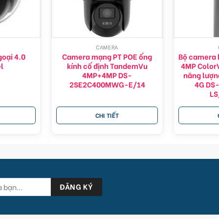
CAMERA
oại 4.0
Camera mạng PT POE ống
Bộ camera h
l
kính cố định TandemVu
4MP ColorV
4MP+4MP DS-
năng lượn
2SE2C400MWG-E/14
4G DS
LS
CHI TIẾT