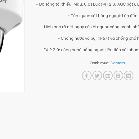
– Độ sáng tối thiểu: Màu: 0.01 Lux @(F2.0, AGC bật), Đ
– Tầm quan sát hồng ngoại: Lên đến
– Hình ảnh rõ nét ngay cả khi ngược sáng mạnh n
– Chống nước và bụi (IP67) và chống phá h
EXIR 2.0: công nghệ hồng ngoại tiên tiến với phạm
Danh mục:
Camera