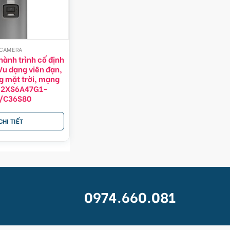
CAMERA
ành trình cố định
u dạng viên đạn,
g mặt trời, mạng
-2XS6A47G1-
/C36S80
CHI TIẾT
0974.660.081