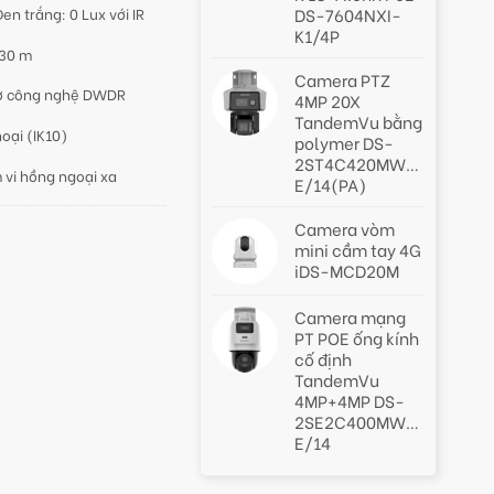
en trắng: 0 Lux với IR
DS-7604NXI-
K1/4P
 30 m
Camera PTZ
hờ công nghệ DWDR
4MP 20X
TandemVu bằng
oại (IK10)
polymer DS-
2ST4C420MWG-
 vi hồng ngoại xa
E/14(PA)
Camera vòm
mini cầm tay 4G
iDS-MCD20M
Camera mạng
PT POE ống kính
cố định
TandemVu
4MP+4MP DS-
2SE2C400MWG-
E/14