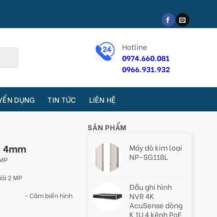
Hotline
0974.660.081
0966.931.932
YỂN DỤNG
TIN TỨC
LIÊN HỆ
SẢN PHẨM
I 4mm
Máy dò kim loại
NP-SG118L
 MP
iải 2 MP
Đầu ghi hình
– Cảm biến hình
NVR 4K
AcuSense dòng
K 1U 4 kênh PoE