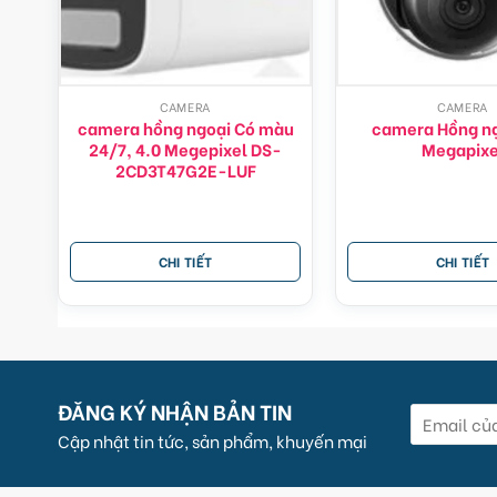
CAMERA
CAMERA
camera hồng ngoại Có màu
camera Hồng ng
24/7, 4.0 Megepixel DS-
Megapixe
2CD3T47G2E-LUF
CHI TIẾT
CHI TIẾT
ĐĂNG KÝ NHẬN BẢN TIN
Cập nhật tin tức, sản phẩm, khuyến mại