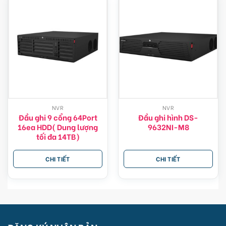
NVR
NVR
Đầu ghi 9 cổng 64Port
Đầu ghi hình DS-
16ea HDD( Dung lượng
9632NI-M8
tối đa 14TB)
CHI TIẾT
CHI TIẾT