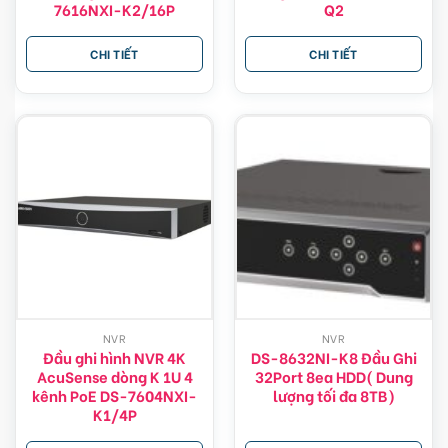
7616NXI-K2/16P
Q2
CHI TIẾT
CHI TIẾT
NVR
NVR
Đầu ghi hình NVR 4K
DS-8632NI-K8 Đầu Ghi
AcuSense dòng K 1U 4
32Port 8ea HDD( Dung
kênh PoE DS-7604NXI-
lượng tối đa 8TB)
K1/4P