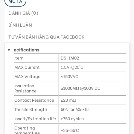
MÔ TẢ
ĐÁNH GIÁ (0)
BÌNH LUẬN
TƯ VẤN BÁN HÀNG QUA FACEBOOK
ecifications
Item
DS-1M02
MAX Current
1.5A @25°C
MAX Voltage
≤150VAC
Insulation
≥1000MΩ @100V DC
Resistance
Contact Resistance
≤20 mΩ
Tensile Strength
50N for 60s±5s
Insert/Extraction life
≥750 cycles
Operating
-25~55˚C
temperature