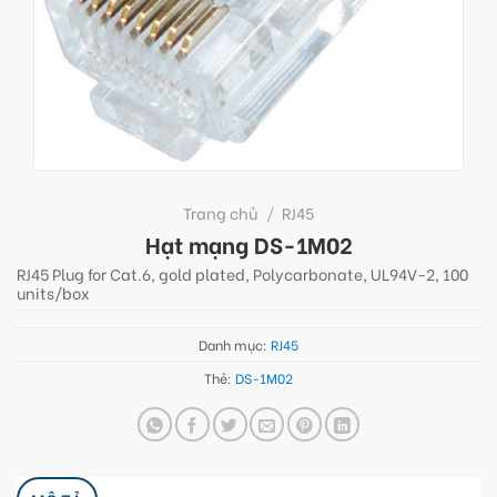
Trang chủ
/
RJ45
Hạt mạng DS-1M02
RJ45 Plug for Cat.6, gold plated, Polycarbonate, UL94V-2, 100
units/box
Danh mục:
RJ45
Thẻ:
DS-1M02