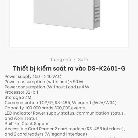
Trang chủ
/
Gate
Thiết bị kiểm soát ra vào DS-K2601-G
Power supply 100 ~ 240 VAC
Power consumption (withLoad)≤ 50 W
Power consumption (Without Load)≤ 4 W
Processor 32-bit
Storage 32 M
Communication TCP/IP, RS-485, Wiegand (W26/W34)
Capacity 100,000 cards 300,000 events
LED Indicator Power supply status, communication status,
and work status
Built-in Clock Support
Accessible Card Reader 2 card readers (RS-485 interface),
and 2 card readers (Wiegand interface)