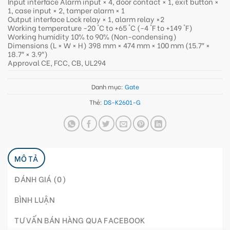
Input interface Alarm input × 4, door contact × 1, exit button ×
1, case input × 2, tamper alarm × 1
Output interface Lock relay × 1, alarm relay ×2
Working temperature -20 °C to +65 °C (-4 °F to +149 °F)
Working humidity 10% to 90% (Non-condensing)
Dimensions (L × W × H) 398 mm × 474 mm × 100 mm (15.7″ ×
18.7″ × 3.9″)
Approval CE, FCC, CB, UL294
Danh mục:
Gate
Thẻ:
DS-K2601-G
MÔ TẢ
ĐÁNH GIÁ (0)
BÌNH LUẬN
TƯ VẤN BÁN HÀNG QUA FACEBOOK