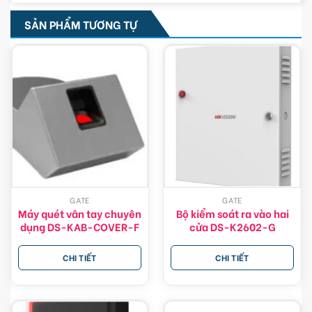
SẢN PHẨM TƯƠNG TỰ
GATE
GATE
Máy quét vân tay chuyên
Bộ kiểm soát ra vào hai
dụng DS-KAB-COVER-F
cửa DS-K2602-G
CHI TIẾT
CHI TIẾT