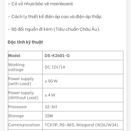
– Có vỏ nhựa bảo vệ mainboard.
– Cách ly thiết kế điện áp cao và điện áp thấp.
– Bộ đổi nguồn đi kèm (Tiêu chuẩn Châu Âu).
Đặc tính kỹ thuật
Model
DS-K2601-G
Working
DC 12V/1A
voltage
Power supply
≤ 50 W
(with Load)
Power supply
≤ 4 W
(Without Load)
Processor
32-bit
Storage
32M
Communication
TCP/IP, RS-485, Wiegand (W26/W34)