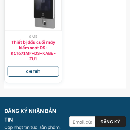
GATE
Thiết bị đầu cuối máy
kiểm soát DS-
K1T671MF+DS-KAB6-
ZU1
CHI TIẾT
ĐĂNG KÝ NHẬN BẢN
TIN
Cập nhật tin tức, sản phẩm,