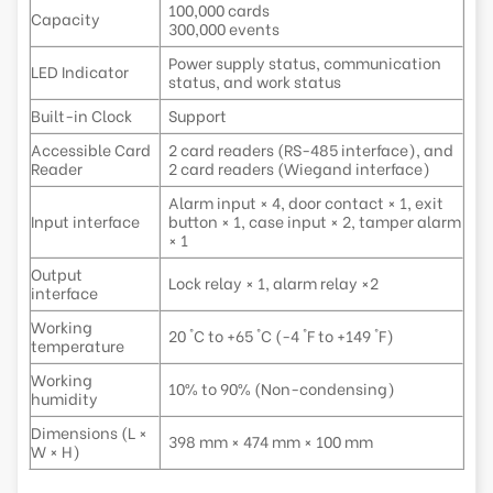
100,000 cards
Capacity
300,000 events
Power supply status, communication
LED Indicator
status, and work status
Built-in Clock
Support
Accessible Card
2 card readers (RS-485 interface), and
Reader
2 card readers (Wiegand interface)
Alarm input × 4, door contact × 1, exit
Input interface
button × 1, case input × 2, tamper alarm
× 1
Output
Lock relay × 1, alarm relay ×2
interface
Working
20 °C to +65 °C (-4 °F to +149 °F)
temperature
Working
10% to 90% (Non-condensing)
humidity
Dimensions (L ×
398 mm × 474 mm × 100 mm
W × H)