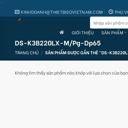
Skip
"
"
to
KINHDOANH@THIETBISOVIETNAM.COM
PHỤ V
content
Tìm
kiếm:
GIỚI THIỆU
SẢN PHẨM
DS-K3B220LX-M/Pg-Dp65
TRANG CHỦ
/
SẢN PHẨM ĐƯỢC GẮN THẺ “DS-K3B220
Không tìm thấy sản phẩm nào khớp với lựa chọn của bạn