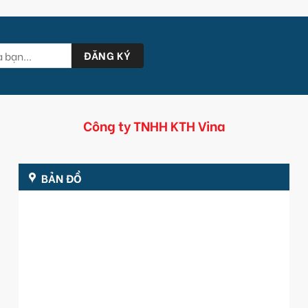
Công ty TNHH KTH Vina
BẢN ĐỒ