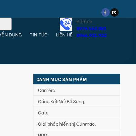
Hotline
0974.660.081
YỂN DỤNG
TIN TỨC
LIÊN HỆ
0966.931.932
DANH MỤC SẢN PHẨM
Camera
Cổng Kết Nối Bổ Sung
Gate
Giải pháp hiển thị Qunmao.
HDD