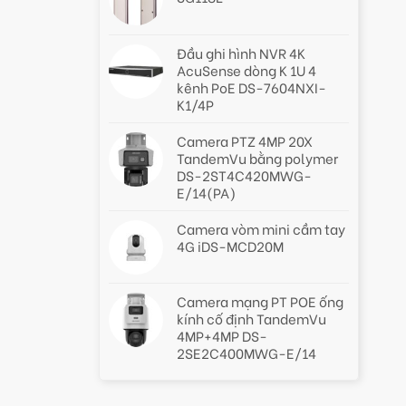
Đầu ghi hình NVR 4K
AcuSense dòng K 1U 4
kênh PoE DS-7604NXI-
K1/4P
Camera PTZ 4MP 20X
TandemVu bằng polymer
DS-2ST4C420MWG-
E/14(PA)
Camera vòm mini cầm tay
4G iDS-MCD20M
Camera mạng PT POE ống
kính cố định TandemVu
4MP+4MP DS-
2SE2C400MWG-E/14