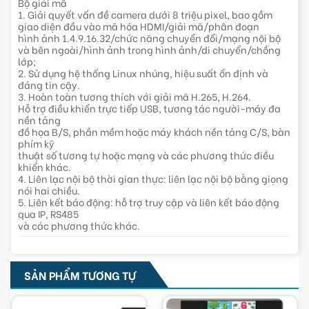
Bộ giải mã
1. Giải quyết vấn đề camera dưới 8 triệu pixel, bao gồm
giao diện đầu vào mã hóa HDMI/giải mã/phân đoạn
hình ảnh 1.4.9.16.32/chức năng chuyển đổi/mạng nội bộ
và bên ngoài/hình ảnh trong hình ảnh/di chuyển/chồng
lớp;
2. Sử dụng hệ thống Linux nhúng, hiệu suất ổn định và
đáng tin cậy.
3. Hoàn toàn tương thích với giải mã H.265, H.264.
Hỗ trợ điều khiển trực tiếp USB, tương tác người-máy đa
nền tảng
đồ họa B/S, phần mềm hoặc máy khách nền tảng C/S, bàn
phím kỹ
thuật số tương tự hoặc mạng và các phương thức điều
khiển khác.
4. Liên lạc nội bộ thời gian thực: liên lạc nội bộ bằng giọng
nói hai chiều.
5. Liên kết báo động: hỗ trợ truy cập và liên kết báo động
qua IP, RS485
và các phương thức khác.
SẢN PHẨM TƯƠNG TỰ