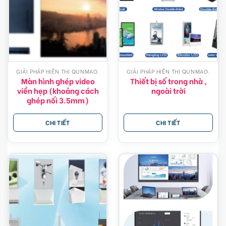
GIẢI PHÁP HIỂN THỊ QUNMAO.
GIẢI PHÁP HIỂN THỊ QUNMAO.
Màn hình ghép video
Thiết bị số trong nhà ,
viền hẹp (khoảng cách
ngoài trời
ghép nối 3.5mm)
CHI TIẾT
CHI TIẾT