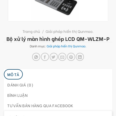
Trang chủ
/
Giải pháp hiển thị Qunmao.
Bộ xử lý màn hình ghép LCD QM-WLZM-P
Danh mục:
Giải pháp hiển thị Qunmao.
MÔ TẢ
ĐÁNH GIÁ (0)
BÌNH LUẬN
TƯ VẤN BÁN HÀNG QUA FACEBOOK