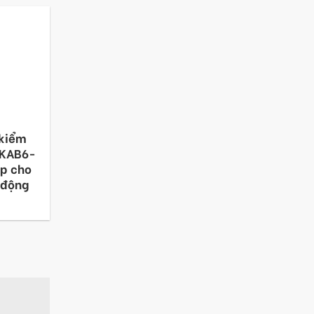
 kiểm
-KAB6-
ợp cho
 động