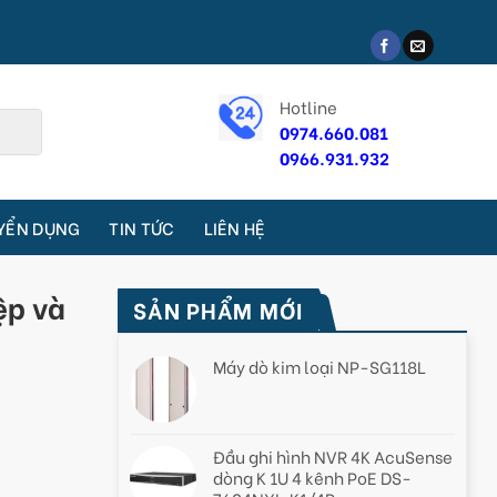
Hotline
0974.660.081
0966.931.932
YỂN DỤNG
TIN TỨC
LIÊN HỆ
ệp và
SẢN PHẨM MỚI
Máy dò kim loại NP-SG118L
Đầu ghi hình NVR 4K AcuSense
dòng K 1U 4 kênh PoE DS-