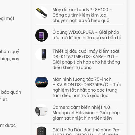
Máy dò kim loại NP-SH100 –
Công cụ tìm kiếm kim loại
oại một
chuyên nghiệp và hiệu quả
Ổ cứng WD101PURA – Giải pháp
lưu trữ dữ liệu hiệu quả và bền bỉ
Thiết bị đầu cuối máy kiểm soát
 phẩm quý
DS-K1T671MF+DS-KAB6-ZU1 –
ghiệp, xây
Giải pháp tích hợp cho hệ thống
điều khiển tự động
Màn hình tương tác 75-inch
HIKVISION DS-D5B75RB/C – Trải
nghiệm tốt nhất cho các trung
à bảo quản
tâm điều hành và giáo dục
hiết.
Camera cảm biến nhiệt 4.0
Megapixel Hikvision – Giải pháp
giám sát nhiệt hình tiên tiến
iếm được
Giới thiệu Đầu đọc thẻ dòng Pro
1108A DS-K1108AM – Giải pháp