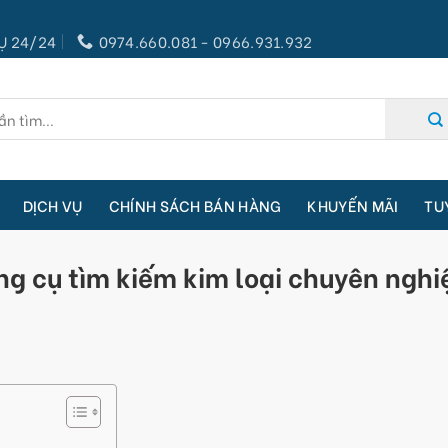
Ụ 24/24
0974.660.081 - 0966.931.932
DỊCH VỤ
CHÍNH SÁCH BÁN HÀNG
KHUYẾN MÃI
TU
g cụ tìm kiếm kim loại chuyên nghi