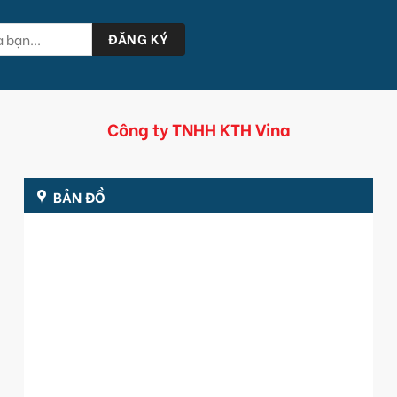
Công ty TNHH KTH Vina
BẢN ĐỒ