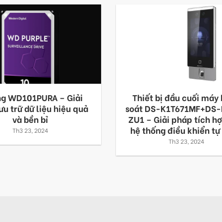
ng WD101PURA – Giải
Thiết bị đầu cuối máy
ưu trữ dữ liệu hiệu quả
soát DS-K1T671MF+DS
và bền bỉ
ZU1 – Giải pháp tích h
hệ thống điều khiển tự
Th3 23, 2024
Th3 23, 2024