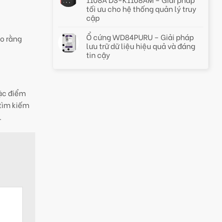
tối ưu cho hệ thống quản lý truy
cập
Ổ cứng WD84PURU – Giải pháp
o rằng
lưu trữ dữ liệu hiệu quả và đáng
tin cậy
đặc điểm
 tìm kiếm
.