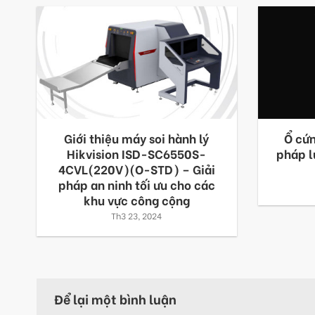
Giới thiệu máy soi hành lý
Ổ cứ
Hikvision ISD-SC6550S-
pháp l
4CVL(220V)(O-STD) – Giải
pháp an ninh tối ưu cho các
khu vực công cộng
Th3 23, 2024
Để lại một bình luận