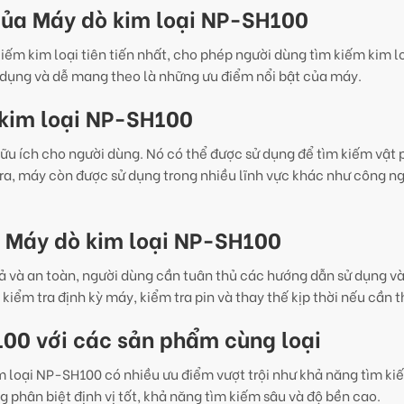
 của Máy dò kim loại NP-SH100
ếm kim loại tiên tiến nhất, cho phép người dùng tìm kiếm kim l
 dụng và dễ mang theo là những ưu điểm nổi bật của máy.
 kim loại NP-SH100
hữu ích cho người dùng. Nó có thể được sử dụng để tìm kiếm vật
ài ra, máy còn được sử dụng trong nhiều lĩnh vực khác như công n
n Máy dò kim loại NP-SH100
 và an toàn, người dùng cần tuân thủ các hướng dẫn sử dụng v
iểm tra định kỳ máy, kiểm tra pin và thay thế kịp thời nếu cần t
100 với các sản phẩm cùng loại
im loại NP-SH100 có nhiều ưu điểm vượt trội như khả năng tìm k
g phân biệt định vị tốt, khả năng tìm kiếm sâu và độ bền cao.