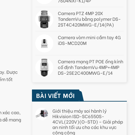
7604NXI-K1/4P
Camera PTZ 4MP 20X
TandemVu bằng polymer DS-
2ST4C420MWG-E/14(PA)
Camera vòm mini cầm tay 4G
iDS-MCD20M
Camera mạng PT POE ống kính
cố định TandemVu 4MP+4MP
nay. Được
DS-2SE2C400MWG-E/14
ếm tốt
BÀI VIẾT MỚI
Giới thiệu máy soi hành lý
h xác cao,
Hikvision ISD-SC6550S-
và dễ mang
4CVL(220V)(O-STD) – Giải pháp
an ninh tối ưu cho các khu vực
công cộng