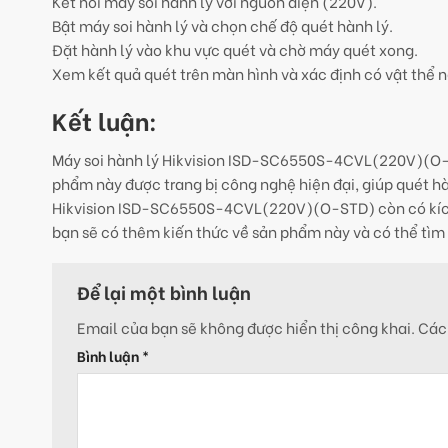
Kết nối máy soi hành lý với nguồn điện (220V).
Bật máy soi hành lý và chọn chế độ quét hành lý.
Đặt hành lý vào khu vực quét và chờ máy quét xong.
Xem kết quả quét trên màn hình và xác định có vật thể 
Kết luận:
Máy soi hành lý Hikvision ISD-SC6550S-4CVL(220V)(O-ST
phẩm này được trang bị công nghệ hiện đại, giúp quét h
Hikvision ISD-SC6550S-4CVL(220V)(O-STD) còn có kích th
bạn sẽ có thêm kiến thức về sản phẩm này và có thể tìm 
Để lại một bình luận
Email của bạn sẽ không được hiển thị công khai.
Các
Bình luận
*