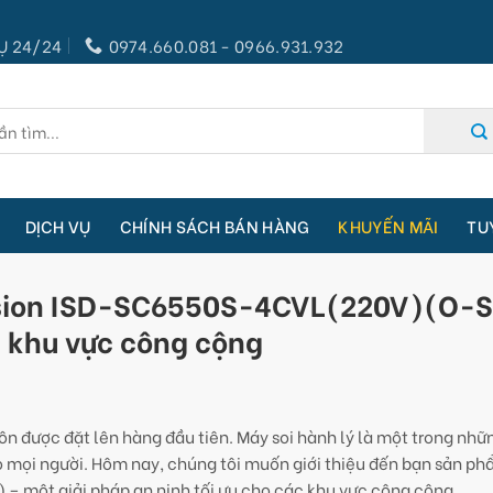
Ụ 24/24
0974.660.081 - 0966.931.932
DỊCH VỤ
CHÍNH SÁCH BÁN HÀNG
KHUYẾN MÃI
TU
kvision ISD-SC6550S-4CVL(220V)(O-
c khu vực công cộng
uôn được đặt lên hàng đầu tiên. Máy soi hành lý là một trong nhữn
o mọi người. Hôm nay, chúng tôi muốn giới thiệu đến bạn sản p
 một giải pháp an ninh tối ưu cho các khu vực công cộng.