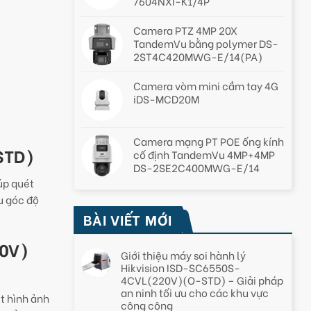
7604NXI-K1/4P
Camera PTZ 4MP 20X
TandemVu bằng polymer DS-
2ST4C420MWG-E/14(PA)
Camera vòm mini cầm tay 4G
iDS-MCD20M
Camera mạng PT POE ống kính
STD)
cố định TandemVu 4MP+4MP
DS-2SE2C400MWG-E/14
úp quét
u góc độ
BÀI VIẾT MỚI
20V)
Giới thiệu máy soi hành lý
Hikvision ISD-SC6550S-
4CVL(220V)(O-STD) – Giải pháp
an ninh tối ưu cho các khu vực
t hình ảnh
công cộng