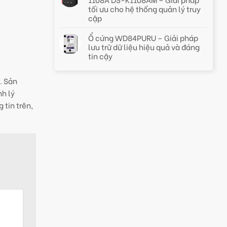
tối ưu cho hệ thống quản lý truy
cập
Ổ cứng WD84PURU – Giải pháp
lưu trữ dữ liệu hiệu quả và đáng
tin cậy
. Sản
nh lý
tin trên,