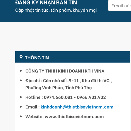
ĐĂNG KÝ NHẬN BẢN TIN
Cập nhật tin tức, sản phẩm, khuyến mại
THÔNG TIN
CÔNG TY TNHH KINH DOANH KTH VINA
Địa chỉ : Căn nhà số L9-11 , Khu đô thị VCI,
Phường Vĩnh Phúc, Tỉnh Phú Thọ
Hotline : 0974.660.081 - 0966.931.932
Email :
kinhdoanh@thietbisovietnam.com
Website: www.thietbisovietnam.com