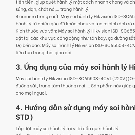
tiên tiến, giúp quét hành lý một cách nhanh chóng và c
súng, đạn, chất nổ,… trong hành lý.
4 camera trong suốt: Máy soi hành lý Hikvision ISD-SC
hành lý từ nhiều góc độ khác nhau và tạo ra hình ảnh rõ rà
Kích thước vừa vặn: Máy soi hành lý Hikvision ISD-SC6
đặt tại các khu vực công cộng như sân bay, ga đường sắ
Độ bền cao: Máy soi hành lý Hikvision ISD-SC6550S-4CVL
liên tục trong thời gian dài.
3. Ứng dụng của máy soi hành lý
Máy soi hành lý Hikvision ISD-SC6550S-4CVL(220V)(O-S
đường sắt, trung tâm thương mại,… Sản phẩm này giúp q
cho mọi người.
4. Hướng dẫn sử dụng máy soi hà
STD)
Lắp đặt máy soi hành lý tại vị trí cần quét hành lý.