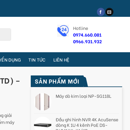
Hotline
0974.660.081
0966.931.932
YỂN DỤNG
TIN TỨC
LIÊN HỆ
STD) –
SẢN PHẨM MỚI
Máy dò kim loại NP-SG118L
g giải
Đầu ghi hình NVR 4K AcuSense
hẩm máy
dòng K 1U 4 kênh PoE DS-