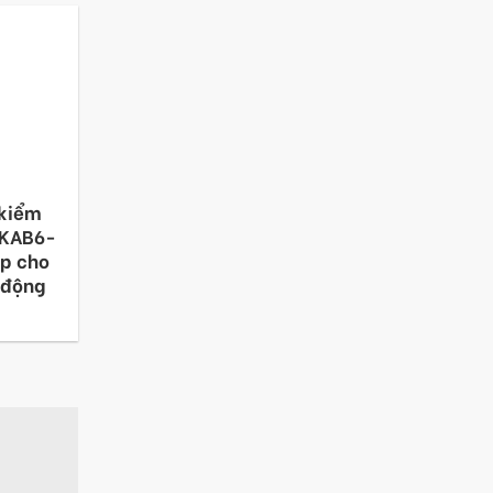
 kiểm
-KAB6-
ợp cho
 động