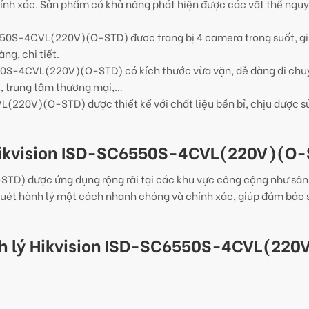
hính xác. Sản phẩm có khả năng phát hiện được các vật thể ngu
6550S-4CVL(220V)(O-STD) được trang bị 4 camera trong suốt, g
ng, chi tiết.
550S-4CVL(220V)(O-STD) có kích thước vừa vặn, dễ dàng di chu
t, trung tâm thương mại,…
(220V)(O-STD) được thiết kế với chất liệu bền bỉ, chịu được s
 Hikvision ISD-SC6550S-4CVL(220V)(O
TD) được ứng dụng rộng rãi tại các khu vực công cộng như sân
uét hành lý một cách nhanh chóng và chính xác, giúp đảm bảo 
nh lý Hikvision ISD-SC6550S-4CVL(220