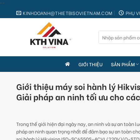
Skip
"
"
to
KINHDOANH@THIETBISOVIETNAM.COM
PHỤ V
content
Tìm
kiếm:
GIỚI THIỆU
SẢN PHẨM
Giới thiệu máy soi hành lý Hi
Giải pháp an ninh tối ưu cho cá
Trong thế giới hiện đại ngày nay, an ninh và sự an toàn l
pháp an ninh quan trọng nhất để đảm bạo sự an toàn ch
soi hành lý Hikvision ISD-SC6550S-4CVL(220V)(O-STD) –