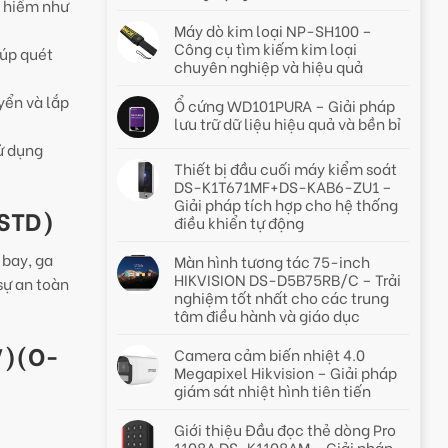
y hiểm như
Máy dò kim loại NP-SH100 –
Công cụ tìm kiếm kim loại
iúp quét
chuyên nghiệp và hiệu quả
yển và lắp
Ổ cứng WD101PURA – Giải pháp
lưu trữ dữ liệu hiệu quả và bền bỉ
ử dụng
Thiết bị đầu cuối máy kiểm soát
DS-K1T671MF+DS-KAB6-ZU1 –
Giải pháp tích hợp cho hệ thống
-STD)
điều khiển tự động
 bay, ga
Màn hình tương tác 75-inch
HIKVISION DS-D5B75RB/C – Trải
sự an toàn
nghiệm tốt nhất cho các trung
tâm điều hành và giáo dục
V)(O-
Camera cảm biến nhiệt 4.0
Megapixel Hikvision – Giải pháp
giám sát nhiệt hình tiên tiến
Giới thiệu Đầu đọc thẻ dòng Pro
1108A DS-K1108AM – Giải pháp