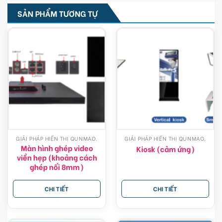
SẢN PHẨM TƯƠNG TỰ
GIẢI PHÁP HIỂN THỊ QUNMAO.
GIẢI PHÁP HIỂN THỊ QUNMAO.
Màn hình ghép video
Kiosk (cảm ứng)
viền hẹp (khoảng cách
ghép nối 8mm)
CHI TIẾT
CHI TIẾT