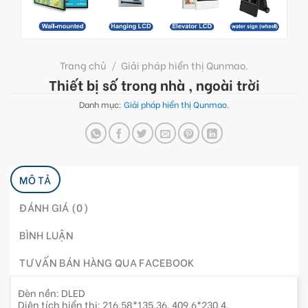
Trang chủ
/
Giải pháp hiển thị Qunmao.
Thiết bị số trong nhà , ngoài trời
Danh mục:
Giải pháp hiển thị Qunmao.
MÔ TẢ
ĐÁNH GIÁ (0)
BÌNH LUẬN
TƯ VẤN BÁN HÀNG QUA FACEBOOK
Đèn nền: DLED
Diện tích hiển thị: 216.58*135.36, 409.6*230.4,