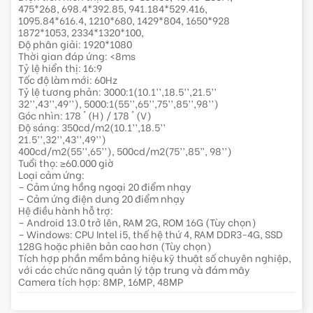
475*268, 698.4*392.85, 941.184*529.416,
1095.84*616.4, 1210*680, 1429*804, 1650*928
1872*1053, 2334*1320*100,
Độ phân giải: 1920*1080
Thời gian đáp ứng: <8ms
Tỷ lệ hiển thị: 16:9
Tốc độ làm mới: 60Hz
Tỷ lệ tương phản: 3000:1(10.1’’,18.5’’,21.5’’
32’’,43’’,49’’), 5000:1(55’’,65’’,75’’,85’’,98’’)
Góc nhìn: 178 ° (H) / 178 ° (V)
Độ sáng: 350cd/m2(10.1’’,18.5’’
21.5’’,32’’,43’’,49’’)
400cd/m2(55’’,65’’), 500cd/m2(75’’,85”, 98’’)
Tuổi thọ: ≥60.000 giờ
Loại cảm ứng:
– Cảm ứng hồng ngoại 20 điểm nhạy
– Cảm ứng điện dung 20 điểm nhạy
Hệ điều hành hỗ trợ:
– Android 13.0 trở lên, RAM 2G, ROM 16G (Tùy chọn)
– Windows: CPU Intel i5, thế hệ thứ 4, RAM DDR3-4G, SSD
128G hoặc phiên bản cao hơn (Tùy chọn)
Tích hợp phần mềm bảng hiệu kỹ thuật số chuyên nghiệp,
với các chức năng quản lý tập trung và đám mây
Camera tích hợp: 8MP, 16MP, 48MP