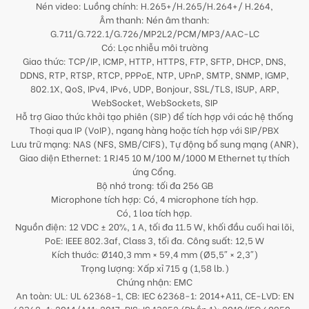
Nén video: Luồng chính: H.265+/H.265/H.264+/ H.264,
Âm thanh: Nén âm thanh:
G.711/G.722.1/G.726/MP2L2/PCM/MP3/AAC-LC
Có: Lọc nhiễu môi trường
Giao thức: TCP/IP, ICMP, HTTP, HTTPS, FTP, SFTP, DHCP, DNS,
DDNS, RTP, RTSP, RTCP, PPPoE, NTP, UPnP, SMTP, SNMP, IGMP,
802.1X, QoS, IPv4, IPv6, UDP, Bonjour, SSL/TLS, ISUP, ARP,
WebSocket, WebSockets, SIP
Hỗ trợ Giao thức khởi tạo phiên (SIP) để tích hợp với các hệ thống
Thoại qua IP (VoIP), ngang hàng hoặc tích hợp với SIP/PBX
Lưu trữ mạng: NAS (NFS, SMB/CIFS), Tự động bổ sung mạng (ANR),
Giao diện Ethernet: 1 RJ45 10 M/100 M/1000 M Ethernet tự thích
ứng Cổng.
Bộ nhớ trong: tối đa 256 GB
Microphone tích hợp: Có, 4 microphone tích hợp.
Có, 1 loa tích hợp.
Nguồn điện: 12 VDC ± 20%, 1 A, tối đa 11.5 W, khối đầu cuối hai lõi,
PoE: IEEE 802.3af, Class 3, tối đa. Công suất: 12,5 W
Kích thước: Ø140,3 mm × 59,4 mm (Ø5,5″ × 2,3″)
Trọng lượng: Xấp xỉ 715 g (1,58 lb.)
Chứng nhận: EMC
An toàn: UL: UL 62368-1, CB: IEC 62368-1: 2014+A11, CE-LVD: EN
62368-1: 2014/A11: 2017, BIS: IS 13252 (Phần 1): 2010/IEC 60950-