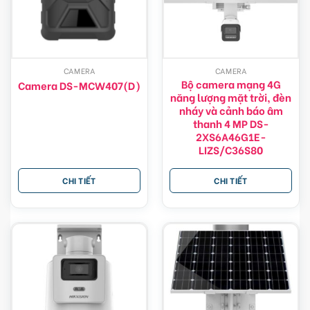
CAMERA
CAMERA
Bộ camera mạng 4G
Camera DS-MCW407(D)
năng lượng mặt trời, đèn
nháy và cảnh báo âm
thanh 4 MP DS-
2XS6A46G1E-
LIZS/C36S80
CHI TIẾT
CHI TIẾT