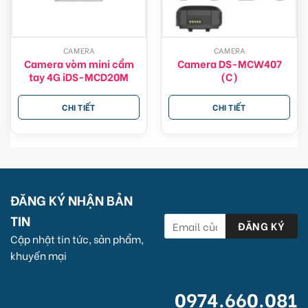
CAMERA
CAMERA
Camera vòm mini cầm
Camera DS-MCW407
tay 4G iDS-MCD20M
(C)
CHI TIẾT
CHI TIẾT
ĐĂNG KÝ NHẬN BẢN
TIN
Cập nhật tin tức, sản phẩm,
khuyến mại
0974.660.081