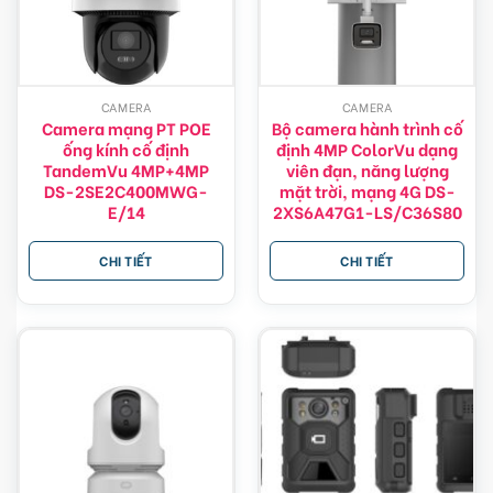
CAMERA
CAMERA
Camera mạng PT POE
Bộ camera hành trình cố
ống kính cố định
định 4MP ColorVu dạng
TandemVu 4MP+4MP
viên đạn, năng lượng
DS-2SE2C400MWG-
mặt trời, mạng 4G DS-
E/14
2XS6A47G1-LS/C36S80
CHI TIẾT
CHI TIẾT