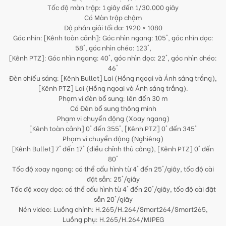
Tốc độ màn trập: 1 giây đến 1/30.000 giây
Có Màn trập chậm
Độ phân giải tối đa: 1920 × 1080
Góc nhìn: [Kênh toàn cảnh]: Góc nhìn ngang: 105°, góc nhìn dọc:
58°, góc nhìn chéo: 123°,
[Kênh PTZ]: Góc nhìn ngang: 40°, góc nhìn dọc: 22°, góc nhìn chéo:
46°
Đèn chiếu sáng: [Kênh Bullet] Lai (Hồng ngoại và Ánh sáng trắng),
[Kênh PTZ] Lai (Hồng ngoại và Ánh sáng trắng).
Phạm vi đèn bổ sung: lên đến 30 m
Có Đèn bổ sung thông minh
Phạm vi chuyển động (Xoay ngang)
[Kênh toàn cảnh] 0° đến 355°, [Kênh PTZ] 0° đến 345°
Phạm vi chuyển động (Nghiêng)
[Kênh Bullet] 7° đến 17° (điều chỉnh thủ công), [Kênh PTZ] 0° đến
80°
Tốc độ xoay ngang: có thể cấu hình từ 4° đến 25°/giây, tốc độ cài
đặt sẵn: 25°/giây
Tốc độ xoay dọc: có thể cấu hình từ 4° đến 20°/giây, tốc độ cài đặt
sẵn 20°/giây
Nén video: Luồng chính: H.265/H.264/Smart264/Smart265,
Luồng phụ: H.265/H.264/MJPEG