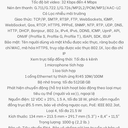
Tốc độ bit video: 32 Kbps đến 4 Mbps
Nén âm thanh: G.711/G.722.1/G.726/MP2L2/PCM/MP3/AAC-LC
Có Lọc nhiễu môi trường
Giao thức: TCP/IP, SMTP, RTSP, FTP, WebSockets, IGMP,
WebSocket, Qos, RTCP, HTTPS, PPPoE, SNMP, NTP, RTP, UDP, DNS,
HTTP, DHCP, Bonjour, 802.1x, IPv4, IPv6, DDNS, ICMP, UpnP, API,
ONVIF (Profile S, Profile G, Profile T), ISAPI, SDK, ISUP
Bảo mật: Tên người dùng và mật khẩu được xác thực, ràng buộc địa
chỉ MAC, mã hóa HTTPS, truy cập được xác thực 802.1X, lọc địa chỉ
IP
Xem trực tiếp đồng thời: Tối đa 6 kênh
1 microphone tích hợp
1 loa tích hợp
1 cổng Ethernet tự thích ứng RJ45 10M/100M
Bộ nhớ trong: tối đa 512GB GB
Phát hiện chuyển động (hỗ trợ kích hoạt báo động theo loại mục
tiêu cụ thể (người và xe)), ngoại lệ
Nguồn điện: 12 VDC ± 25%, 1.5 A, tối đa 18 W, phích cắm nguồn
đồng trục Ø5.5 mm, bảo vệ chống ngược cực, PoE: IEEE 802.3at,
Loại 4, tối đa 21.5 W
Kích thước: 134 mm × 213.5 mm × 291.7 mm (5.3″) × 8,4″ × 11,5″
Trọng lượng: 1000 g (2,2 lb.)
Bảo vệ: Tiêu chuẩn IP66, Bảo vệ chống sét lan truyền và bảo vệ