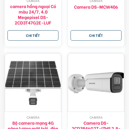
CAMERA
CAMERA
camera hồng ngoại Có
Camera DS-MCW406
màu 24/7, 4.0
Megepixel DS-
2CD3T47G2E-LUF
CHI TIẾT
CHI TIẾT
CAMERA
CAMERA
Bộ camera mạng 4G
Camera DS-
năng lượng mặt trời, đèn
2CD3B46G2T-IZHS 2.8-