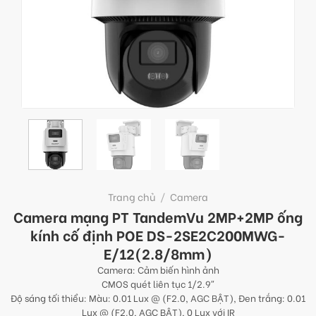
Trang chủ
/
Camera
Camera mạng PT TandemVu 2MP+2MP ống
kính cố định POE DS-2SE2C200MWG-
E/12(2.8/8mm)
Camera: Cảm biến hình ảnh
CMOS quét liên tục 1/2.9″
Độ sáng tối thiểu: Màu: 0.01 Lux @ (F2.0, AGC BẬT), Đen trắng: 0.01
Lux @ (F2.0, AGC BẬT), 0 Lux với IR