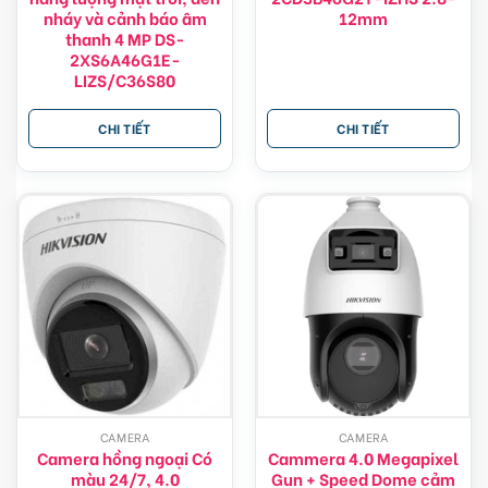
nháy và cảnh báo âm
12mm
thanh 4 MP DS-
2XS6A46G1E-
LIZS/C36S80
CHI TIẾT
CHI TIẾT
CAMERA
CAMERA
Camera hồng ngoại Có
Cammera 4.0 Megapixel
màu 24/7, 4.0
Gun + Speed Dome cảm