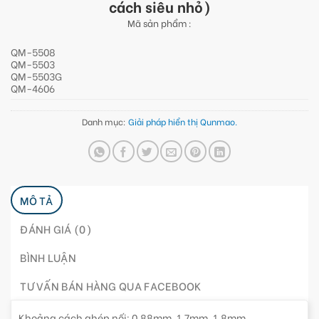
cách siêu nhỏ)
Mã sản phẩm :
QM-5508
QM-5503
QM-5503G
QM-4606
Danh mục:
Giải pháp hiển thị Qunmao.
MÔ TẢ
ĐÁNH GIÁ (0)
BÌNH LUẬN
TƯ VẤN BÁN HÀNG QUA FACEBOOK
Khoảng cách ghép nối: 0.88mm, 1.7mm, 1.8mm,