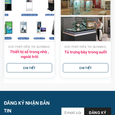
GIẢI PHÁP HIỂN THỊ QUNMAO.
GIẢI PHÁP HIỂN THỊ QUNMAO.
Thiết bị số trong nhà ,
Tủ trưng bày trong suốt
ngoài trời
CHI TIẾT
CHI TIẾT
ĐĂNG KÝ NHẬN BẢN
TIN