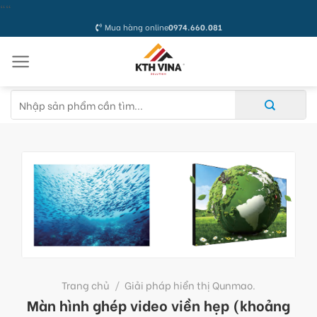
Skip
"
"
to
Mua hàng online
0974.660.081
content
Tìm
kiếm:
Trang chủ
/
Giải pháp hiển thị Qunmao.
Màn hình ghép video viền hẹp (khoảng