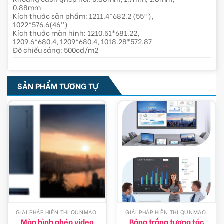
0.88mm
Kích thước sản phẩm: 1211.4*682.2 (55’’),
1022*576.6(46’’)
Kích thước màn hình: 1210.51*681.22,
1209.6*680.4, 1209*680.4, 1018.28*572.87
Độ chiếu sáng: 500cd/m2
SẢN PHẨM TƯƠNG TỰ
GIẢI PHÁP HIỂN THỊ QUNMAO.
GIẢI PHÁP HIỂN THỊ QUNMAO.
Màn hình ghép video
Bảng trắng tương tác