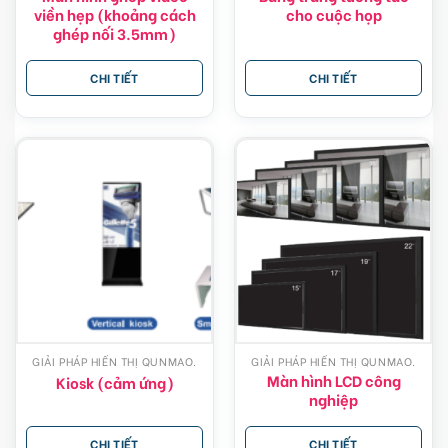
viền hẹp (khoảng cách
cho cuộc họp
ghép nối 3.5mm)
CHI TIẾT
CHI TIẾT
GIẢI PHÁP HIỂN THỊ QUNMAO.
GIẢI PHÁP HIỂN THỊ QUNMAO.
Màn hình LCD công
Kiosk (cảm ứng)
nghiệp
CHI TIẾT
CHI TIẾT