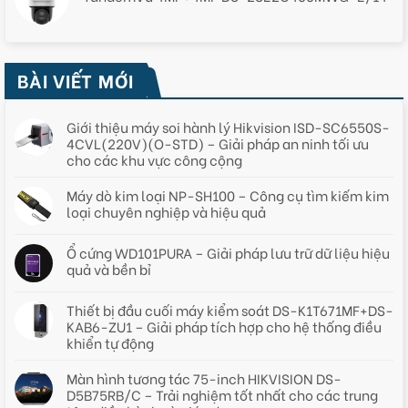
BÀI VIẾT MỚI
Giới thiệu máy soi hành lý Hikvision ISD-SC6550S-
4CVL(220V)(O-STD) – Giải pháp an ninh tối ưu
cho các khu vực công cộng
Máy dò kim loại NP-SH100 – Công cụ tìm kiếm kim
loại chuyên nghiệp và hiệu quả
Ổ cứng WD101PURA – Giải pháp lưu trữ dữ liệu hiệu
quả và bền bỉ
Thiết bị đầu cuối máy kiểm soát DS-K1T671MF+DS-
KAB6-ZU1 – Giải pháp tích hợp cho hệ thống điều
khiển tự động
Màn hình tương tác 75-inch HIKVISION DS-
D5B75RB/C – Trải nghiệm tốt nhất cho các trung