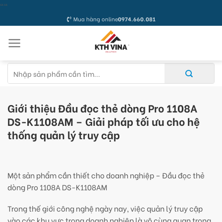
Skip
"
"
to
Mua hàng online
0974.660.081
content
Tìm
kiếm:
Giới thiệu Đầu đọc thẻ dòng Pro 1108A
DS-K1108AM – Giải pháp tối ưu cho hệ
thống quản lý truy cập
Một sản phẩm cần thiết cho doanh nghiệp – Đầu đọc thẻ
dòng Pro 1108A DS-K1108AM
Trong thế giới công nghệ ngày nay, việc quản lý truy cập
vào các khu vực trong doanh nghiệp là vô cùng quan trọng.