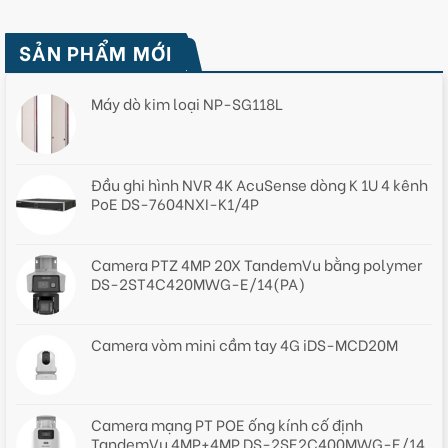
SẢN PHẨM MỚI
Máy dò kim loại NP-SG118L
Đầu ghi hình NVR 4K AcuSense dòng K 1U 4 kênh
PoE DS-7604NXI-K1/4P
Camera PTZ 4MP 20X TandemVu bằng polymer
DS-2ST4C420MWG-E/14(PA)
Camera vòm mini cầm tay 4G iDS-MCD20M
Camera mạng PT POE ống kính cố định
TandemVu 4MP+4MP DS-2SE2C400MWG-E/14