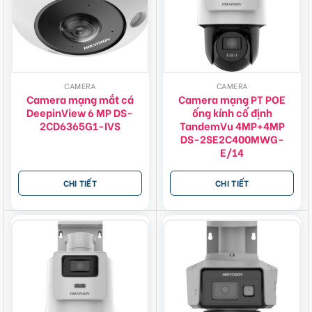
CAMERA
CAMERA
Camera mạng mắt cá
Camera mạng PT POE
DeepinView 6 MP DS-
ống kính cố định
2CD6365G1-IVS
TandemVu 4MP+4MP
DS-2SE2C400MWG-
E/14
CHI TIẾT
CHI TIẾT