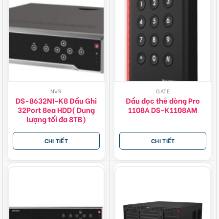
NVR
GATE
DS-8632NI-K8 Đầu Ghi
Đầu đọc thẻ dòng Pro
32Port 8ea HDD( Dung
1108A DS-K1108AM
lượng tối đa 8TB)
CHI TIẾT
CHI TIẾT