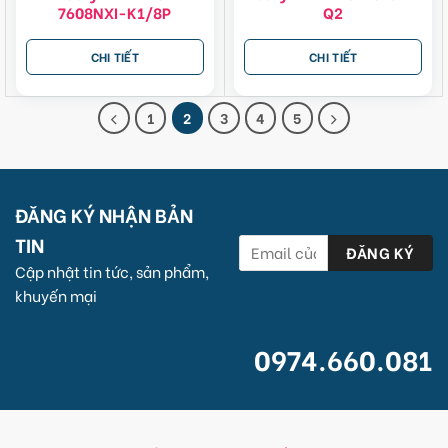
7608NXI-K1/8P
Q2
CHI TIẾT
CHI TIẾT
1
2
3
4
5
ĐĂNG KÝ NHẬN BẢN
TIN
Cập nhật tin tức, sản phẩm,
khuyến mại
0974.660.081