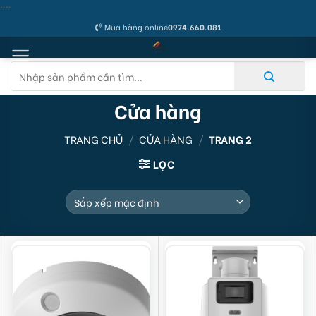
Skip
"
"
to
Mua hàng online
0974.660.081
content
Tìm
kiếm:
Cửa hàng
TRANG CHỦ
/
CỬA HÀNG
/
TRANG 2
LỌC