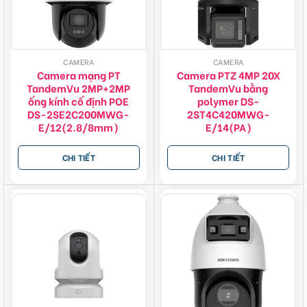
CAMERA
CAMERA
Camera mạng PT
Camera PTZ 4MP 20X
TandemVu 2MP+2MP
TandemVu bằng
ống kính cố định POE
polymer DS-
DS-2SE2C200MWG-
2ST4C420MWG-
E/12(2.8/8mm)
E/14(PA)
CHI TIẾT
CHI TIẾT