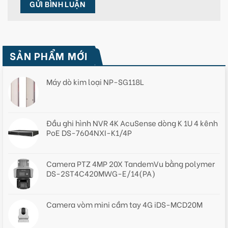
SẢN PHẨM MỚI
Máy dò kim loại NP-SG118L
Đầu ghi hình NVR 4K AcuSense dòng K 1U 4 kênh
PoE DS-7604NXI-K1/4P
Camera PTZ 4MP 20X TandemVu bằng polymer
DS-2ST4C420MWG-E/14(PA)
Camera vòm mini cầm tay 4G iDS-MCD20M