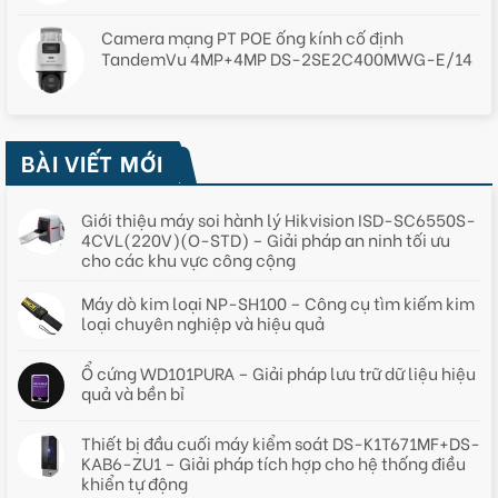
Camera mạng PT POE ống kính cố định
TandemVu 4MP+4MP DS-2SE2C400MWG-E/14
BÀI VIẾT MỚI
Giới thiệu máy soi hành lý Hikvision ISD-SC6550S-
4CVL(220V)(O-STD) – Giải pháp an ninh tối ưu
cho các khu vực công cộng
Máy dò kim loại NP-SH100 – Công cụ tìm kiếm kim
loại chuyên nghiệp và hiệu quả
Ổ cứng WD101PURA – Giải pháp lưu trữ dữ liệu hiệu
quả và bền bỉ
Thiết bị đầu cuối máy kiểm soát DS-K1T671MF+DS-
KAB6-ZU1 – Giải pháp tích hợp cho hệ thống điều
khiển tự động